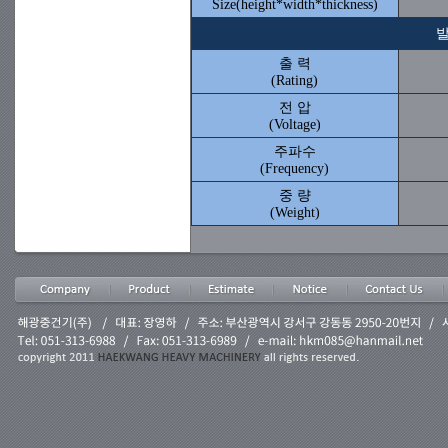
Size(height*width*thickness)
발
출 력
(Rating)
전 압
(Voltage)
주파수
(Frequency)
중 량
(Weight)