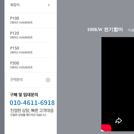
100KW 전기함마
제