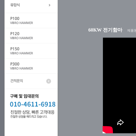
60KW 전기함마
제품