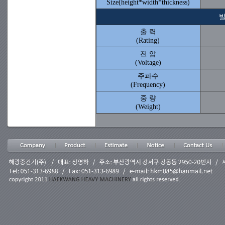
Size(height*width*thickness)
발
출 력
(Rating)
전 압
(Voltage)
주파수
(Frequency)
중 량
(Weight)